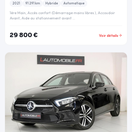
2021
91 291 km
Hybride
Automatique
1ère Main, Accès confort (Démarrage mains libres ), Accoudoir
Avant, Aide au stationnement avant …
29 800 €
Voir détails