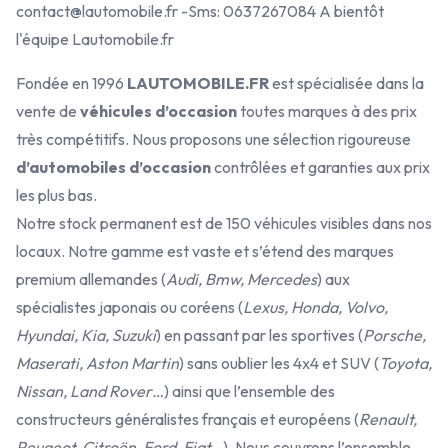
contact@lautomobile.fr -Sms: 0637267084 A bientôt
l'équipe Lautomobile.fr
Fondée en 1996
LAUTOMOBILE.FR
est spécialisée dans la
vente de
véhicules d’occasion
toutes marques à des prix
très compétitifs. Nous proposons une sélection rigoureuse
d’automobiles d’occasion
contrôlées et garanties aux prix
les plus bas.
Notre stock permanent est de 150 véhicules visibles dans nos
locaux. Notre gamme est vaste et s’étend des marques
premium allemandes (
Audi, Bmw, Mercedes
) aux
spécialistes japonais ou coréens (
Lexus, Honda, Volvo,
Hyundai, Kia, Suzuki
) en passant par les sportives (
Porsche,
Maserati, Aston Martin
) sans oublier les 4x4 et SUV (
Toyota,
Nissan, Land Rover…
) ainsi que l’ensemble des
constructeurs généralistes français et européens (
Renault,
Peugeot, Citroën, Ford, Fiat…
). Nous couvrons l’ensemble