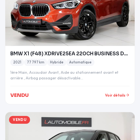
BMW X1 (F48) XDRIVE25EA 220CH BUSINESS DESIGN
2021
77 797 km
Hybride
Automatique
1ère Main, Accoudoir Avant, Aide au stationnement avant et
arrière , Airbag passager désactivable…
VENDU
Voir détails
VENDU