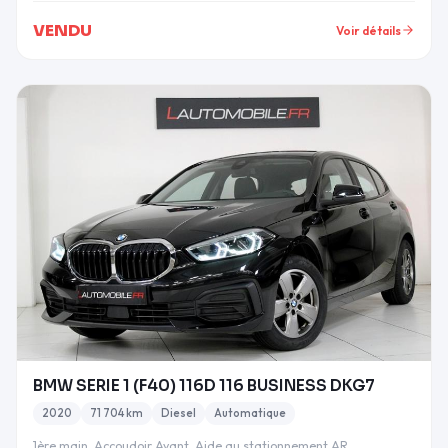
VENDU
Voir détails
BMW SERIE 1 (F40) 116D 116 BUSINESS DKG7
2020
71 704 km
Diesel
Automatique
1ère main, Accoudoir Avant, Aide au stationnement AR,