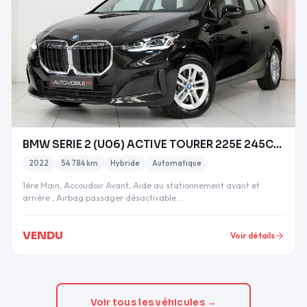
BMW SERIE 2 (U06) ACTIVE TOURER 225E 245CH XDRIVE
2022
54 784 km
Hybride
Automatique
1ère Main, Accoudoir Avant, Aide au stationnement avant et
arrière , Airbag passager désactivable…
VENDU
Voir détails
Voir tous les véhicules →