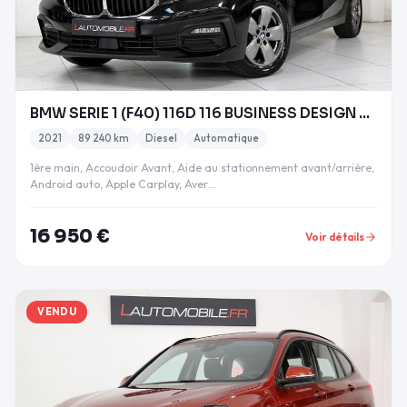
BMW SERIE 1 (F40) 116D 116 BUSINESS DESIGN DKG7 20
2021
89 240 km
Diesel
Automatique
1ère main, Accoudoir Avant, Aide au stationnement avant/arrière,
Android auto, Apple Carplay, Aver…
16 950 €
Voir détails
VENDU