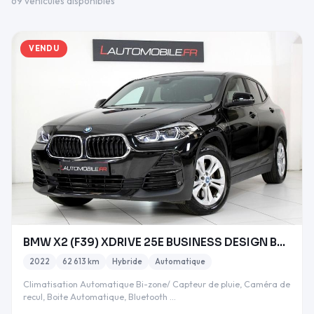
69 véhicules disponibles
VENDU
BMW X2 (F39) XDRIVE 25E BUSINESS DESIGN BVA6
2022
62 613 km
Hybride
Automatique
Climatisation Automatique Bi-zone/ Capteur de pluie, Caméra de
recul, Boite Automatique, Bluetooth …