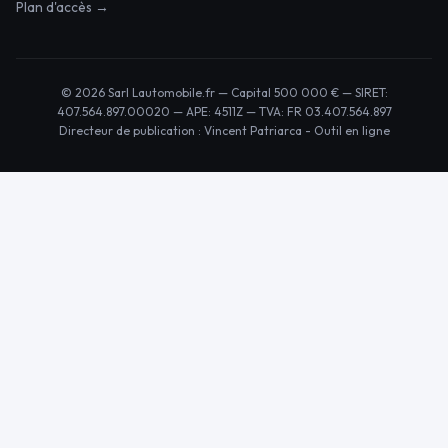
Plan d'accès →
© 2026 Sarl Lautomobile.fr — Capital 500 000 € — SIRET:
407.564.897.00020 — APE: 4511Z — TVA: FR 03.407.564.897
Directeur de publication : Vincent Patriarca -
Outil en ligne