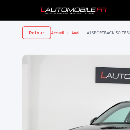
Accueil
›
Audi
›
A1 SPORTBACK 30 TFSI 
Retour