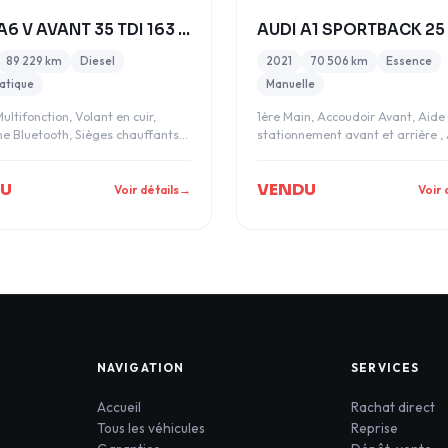
AUDI A6 V AVANT 35 TDI 163 9CV BUSINESS TRONIC S-L
89 229 km
Diesel
2021
70 506 km
Essence
atique
Manuelle
ultifonction, Volant en cuir,
1ère Main, Accoudoir Avant, Aide
ne Bluetooth, Sièges chauffants/
stationnement avant et arrière ,
passager dé
DU
VENDU
Voir détails
→
Voir 
NAVIGATION
SERVICES
Accueil
Rachat direct
Tous les véhicules
Reprise