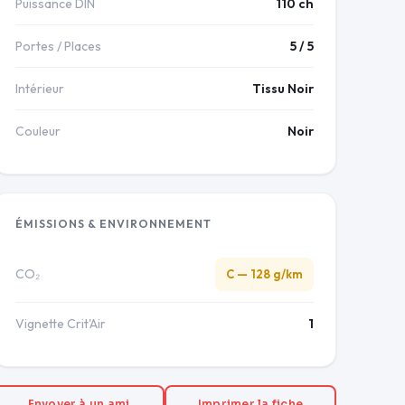
Puissance DIN
110 ch
Portes / Places
5 / 5
Intérieur
Tissu Noir
Couleur
Noir
ÉMISSIONS & ENVIRONNEMENT
CO₂
C — 128 g/km
Vignette Crit'Air
1
Envoyer à un ami
Imprimer la fiche