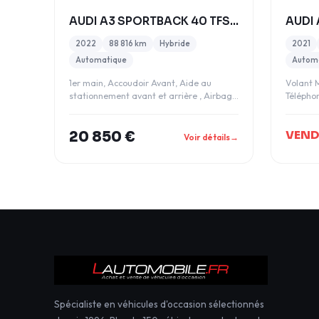
AUDI A3 SPORTBACK 40 TFSI E 204CH DESIGN S TRONIC
2022
88 816 km
Hybride
2021
Automatique
Autom
1er main, Accoudoir Avant, Aide au
Volant M
stationnement avant et arrière , Airbag
Télépho
passager désa
Sellerie
VEN
20 850 €
Voir détails
→
Spécialiste en véhicules d'occasion sélectionnés