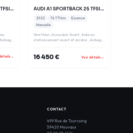
AUDI A1 SPORTBACK 25 TFSI 95CH BUSINESS LINE
AUDI A1 SPORTBACK 25 TFSI 95CH BUSINESS LINE
2022
76 771 km
Essence
Manuelle
 au
1ère Main, Accoudoir Avant, Aide au
 Airbag
stationnement avant et arrière , Airbag
passager dé
16 450 €
détails
→
Voir détails
→
CONTACT
499 Rue de Tourcoing
59420 Mouvaux