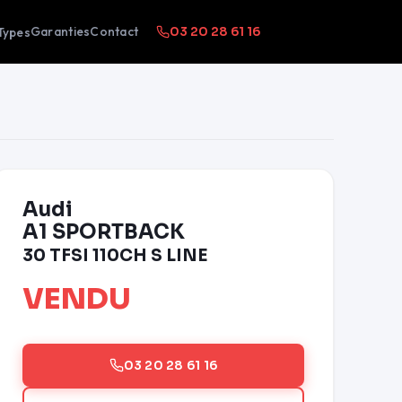
Garanties
Contact
Types
03 20 28 61 16
Audi
A1 SPORTBACK
30 TFSI 110CH S LINE
VENDU
03 20 28 61 16