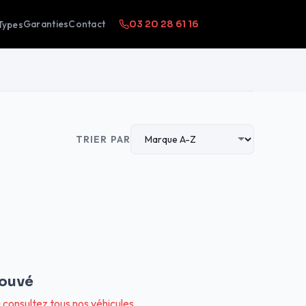
Garanties
Contact
Types
03 20 28 61 16
TRIER PAR
rouvé
u
consultez tous nos véhicules
.