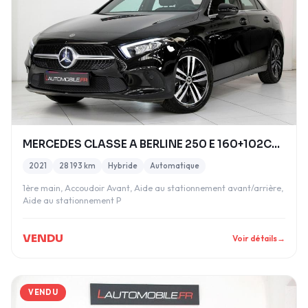
MERCEDES CLASSE A BERLINE 250 E 160+102CH STLYLE L
2021
28 193 km
Hybride
Automatique
1ère main, Accoudoir Avant, Aide au stationnement avant/arrière,
Aide au stationnement P
VENDU
Voir détails
→
VENDU