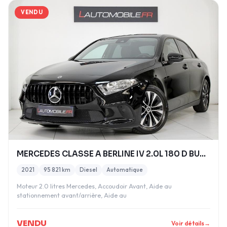
VENDU
MERCEDES CLASSE A BERLINE IV 2.0L 180 D BUSINESS L
2021
95 821 km
Diesel
Automatique
Moteur 2.0 litres Mercedes, Accoudoir Avant, Aide au
stationnement avant/arrière, Aide au
VENDU
Voir détails
→