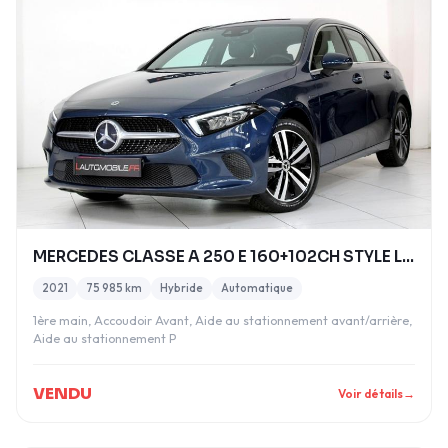
MERCEDES CLASSE A 250 E 160+102CH STYLE LINE 8G-DC
2021
75 985 km
Hybride
Automatique
1ère main, Accoudoir Avant, Aide au stationnement avant/arrière,
Aide au stationnement P
VENDU
Voir détails
→