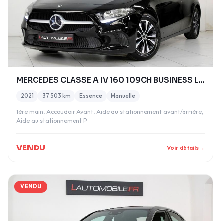
MERCEDES CLASSE A IV 160 109CH BUSINESS LINE ESSEN
2021
37 503 km
Essence
Manuelle
1ère main, Accoudoir Avant, Aide au stationnement avant/arrière,
Aide au stationnement P
VENDU
Voir détails
→
VENDU