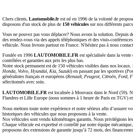
Chers clients,
Lautomobile.fr
est né en 1996 de la volonté de propo
disposons d'un stock de plus de
150 véhicules
sur nos différents parcs
Vous ne pouvez pas vous déplacer? Nous avons la solution. Depuis de 
des rendez-vous via des appels téléphoniques et des visio-conférences
véhicule. Nous livrons partout en France. N'hésitez pas à nous cont
Fondée en 1996
LAUTOMOBILE.FR
est spécialisée dans la vente
contrôlées et garanties aux prix les plus bas.
Notre stock permanent est de 150 véhicules visibles dans nos locaux
Honda, Volvo, Hyundai, Kia, Suzuki
) en passant par les sportives (
Por
généralistes français et européens (
Renault, Peugeot, Citroën, Ford, 
sélectionnés avec soin.
LAUTOMOBILE.FR
est localisée à Mouvaux dans le Nord (59). Not
Flandres et Lille Europe (nous sommes à 1 heure de Paris en TGV) et 
Nous mettons toute notre expérience et notre sérieux afin d’assurer votr
historiques des véhicules que nous proposons à la vente.
Nos véhicules sont vendu kilométrages garantis. Nous privilégions les
Chaque véhicule est expertisé et contrôlé par notre équipe mécanique,
proposons des extensions de garantie jusqu’à 72 mois, des financement