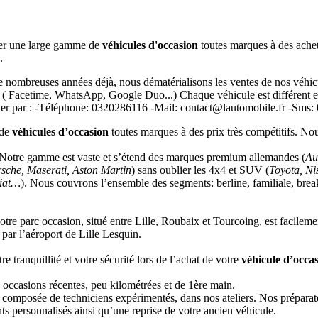
ser une large gamme de
véhicules d'occasion
toutes marques à des achet
.
nombreuses années déjà, nous dématérialisons les ventes de nos véhicu
 ( Facetime, WhatsApp, Google Duo...) Chaque véhicule est différent et
acter par : -Téléphone: 0320286116 -Mail: contact@lautomobile.fr -Sms:
 de
véhicules d’occasion
toutes marques à des prix très compétitifs. N
. Notre gamme est vaste et s’étend des marques premium allemandes (
Au
sche, Maserati, Aston Martin
) sans oublier les 4x4 et SUV (
Toyota, N
Fiat…
). Nous couvrons l’ensemble des segments: berline, familiale, break
re parc occasion, situé entre Lille, Roubaix et Tourcoing, est facilemen
par l’aéroport de Lille Lesquin.
e tranquillité et votre sécurité lors de l’achat de votre
véhicule d’occa
 occasions récentes, peu kilométrées et de 1ère main.
 composée de techniciens expérimentés, dans nos ateliers. Nos préparat
s personnalisés ainsi qu’une reprise de votre ancien véhicule.