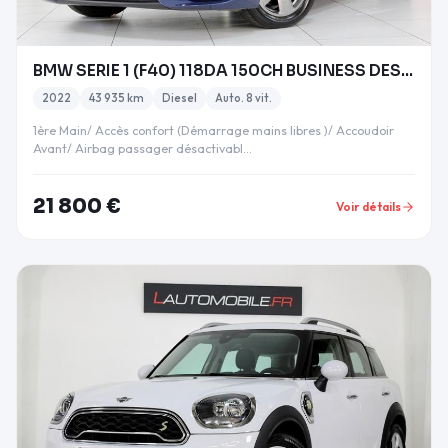
BMW SERIE 1 (F40) 118DA 150CH BUSINESS DESIGN COCP
2022
43 935 km
Diesel
Auto. 8 vit.
1ère Main/ Accès confort (Démarrage mains libres )/ Accoudoir
Avant/ Airbag passager désactivabl…
21 800 €
Voir détails