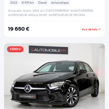
2022
61 951 km
Diesel
Automatique
Accoudoir Avant, AIDE AU STATIONNEMENT AVANT/ARRIÈRE,
AVERTISSEUR ANGLE MORT, AVERTISSEUR DE PROXIM…
19 650 €
Voir détails
VENDU