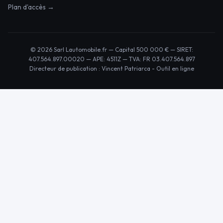
Plan d'accès →
© 2026 Sarl Lautomobile.fr — Capital 500 000 € — SIRET:
407.564.897.00020 — APE: 4511Z — TVA: FR 03.407.564.897
Directeur de publication : Vincent Patriarca -
Outil en ligne