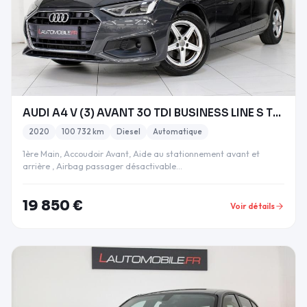
AUDI A4 V (3) AVANT 30 TDI BUSINESS LINE S TRONIC
2020
100 732 km
Diesel
Automatique
1ère Main, Accoudoir Avant, Aide au stationnement avant et
arrière , Airbag passager désactivable…
19 850 €
Voir détails