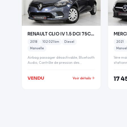
RENAULT CLIO IV 1.5 DCI 75CH ENERGY TREND 5P
2018
102 021 km
Diesel
2021
Manuelle
Manuel
Airbag passager désactivable, Bluetooth
1ère ma
Audio, Contrôle de pression des
station
pneumatiques, Fixations Is…
station
VENDU
17 4
Voir détails