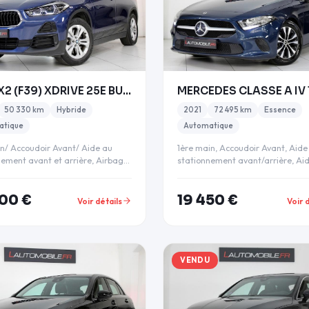
BMW X2 (F39) XDRIVE 25E BUSINESS DESIGN BVA6
50 330 km
Hybride
2021
72 495 km
Essence
atique
Automatique
in/ Accoudoir Avant/ Aide au
1ère main, Accoudoir Avant, Aide
nement avant et arrière, Airbag
stationnement avant/arrière, Ai
r désactivable,…
stationnement Parktronic,…
00 €
19 450 €
Voir détails
Voir 
VENDU