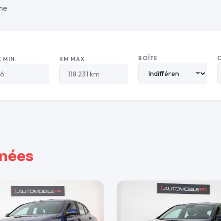
che
BOÎTE
 MIN.
KM MAX.
nnées