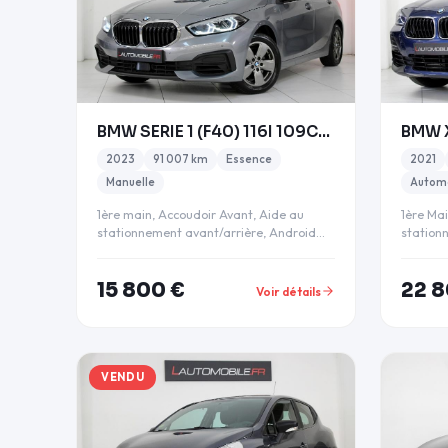
BMW SERIE 1 (F40) 116I 109CH BUSINESS DESIGN COCKP
2023
91 007 km
Essence
2021
Manuelle
Autom
1ère main, Accoudoir Avant, Aide au
1ère Ma
stationnement avant/arrière, Android
station
auto, Apple Carplay, Aver…
passage
15 800 €
22 8
Voir détails
VENDU