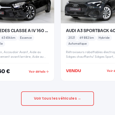
MERCEDES CLASSE A IV 160 109CH BUSINESS LINE ESSEN
63 454 km
Essence
2021
69 882 km
Hybride
le
Automatique
in, Accoudoir Avant, Aide au
Rétroviseurs rabattables électri
nement avant/arrière, Aide au
Sièges chauffants/ Sièges Sport,
nement Parktronic,…
Téléphone Bluetooth,…
VENDU
50 €
Voir 
Voir détails
Voir tous les véhicules →