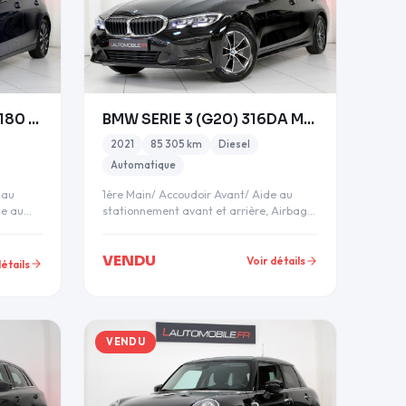
MERCEDES CLASSE A IV 180 BUSINESS LINE 7G-DCT ESSE
BMW SERIE 3 (G20) 316DA MH 122CH BUSINESS DESIGN 2
2021
85 305 km
Diesel
Automatique
 au
1ère Main/ Accoudoir Avant/ Aide au
de au
stationnement avant et arrière, Airbag
passager désactivable,…
VENDU
Voir détails
détails
VENDU