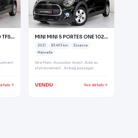
AUDI A3 SPORTBACK 40 TFSI E 204CH DESIGN S TRONIC
MINI MINI 5 PORTES ONE 102CH BUSINESS DESIGN
2021
85 493 km
Essence
Manuelle
quement,
1ère Main, Accoudoir Avant, Aide au
stationnement , Airbag passager
désactivable , Allumage automa…
VENDU
détails
Voir détails